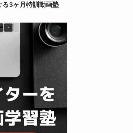
る3ヶ月特訓動画塾