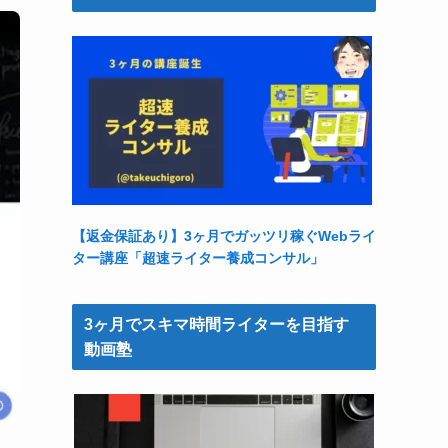
【返金保証あり】3ヶ月でガッツリ稼ぐWebライ
ター講座「超速ライター養成コンサル」
3ヶ月でスキマ時間ライターを目指す
動画塾