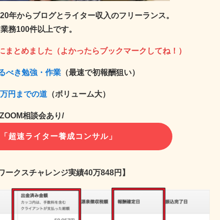
2020年からブログとライター収入のフリーランス。
業務100件以上です。
にまとめました（よかったらブックマークしてね！）
やるべき勉強・作業
（最速で初報酬狙い）
0万円までの道
（ボリューム大）
料ZOOM相談会あり/
！「超速ライター養成コンサル」
ドワークスチャレンジ実績
40万848円
】