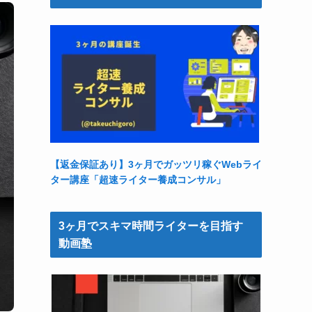
【返金保証あり】3ヶ月でガッツリ稼ぐWebライ
ター講座「超速ライター養成コンサル」
3ヶ月でスキマ時間ライターを目指す
動画塾