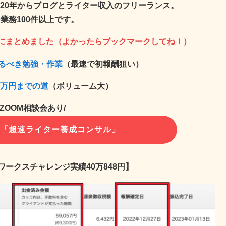
2020年からブログとライター収入のフリーランス。
業務100件以上です。
にまとめました（よかったらブックマークしてね！）
やるべき勉強・作業
（最速で初報酬狙い）
0万円までの道
（ボリューム大）
料ZOOM相談会あり/
！「超速ライター養成コンサル」
ドワークスチャレンジ実績
40万848円
】