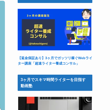
【返金保証あり】3ヶ月でガッツリ稼ぐWebライ
ター講座「超速ライター養成コンサル」
3ヶ月でスキマ時間ライターを目指す
動画塾