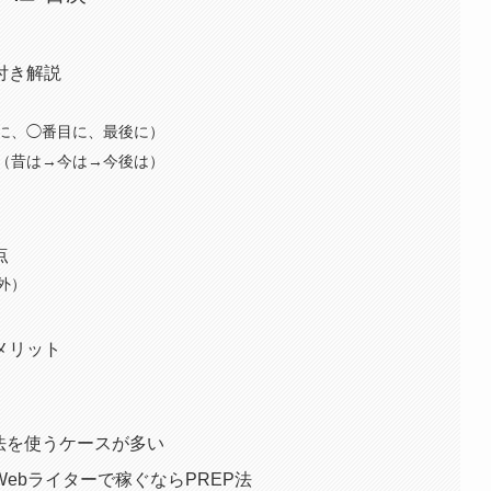
付き解説
に、◯番目に、最後に）
（昔は→今は→今後は）
点
外）
メリット
P法を使うケースが多い
ebライターで稼ぐならPREP法