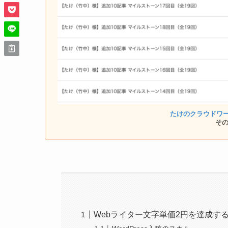
たけのクラウドワ
そ
Webライター文字単価2円を達成す