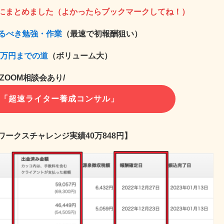
にまとめました（よかったらブックマークしてね！）
やるべき勉強・作業
（最速で初報酬狙い）
0万円までの道
（ボリューム大）
料ZOOM相談会あり/
！「超速ライター養成コンサル」
ドワークスチャレンジ実績
40万848円
】