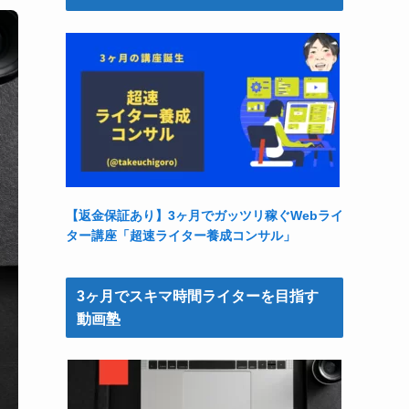
【返金保証あり】3ヶ月でガッツリ稼ぐWebライ
ター講座「超速ライター養成コンサル」
3ヶ月でスキマ時間ライターを目指す
動画塾